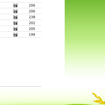
206
206
238
202
205
199
-