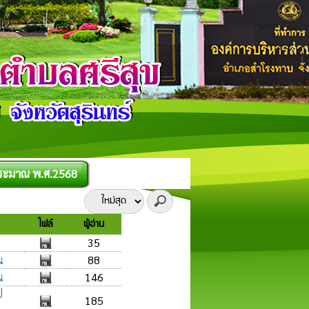
ประมาณ พ.ศ.2568
ไฟล์
ผู้อ่าน
35
น
88
น
146
ี
185